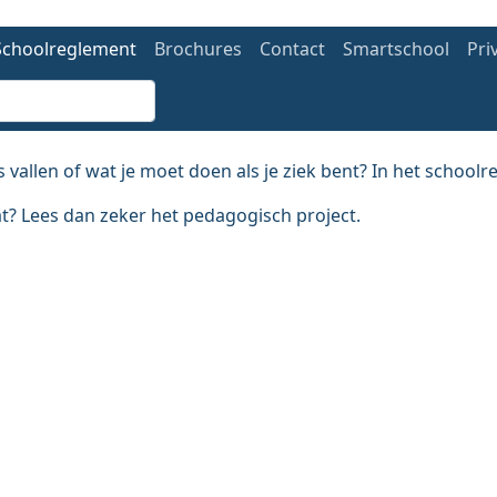
avigation
Schoolreglement
Brochures
Contact
Smartschool
Pri
len of wat je moet doen als je ziek bent? In het schoolreg
at? Lees dan zeker het pedagogisch project.