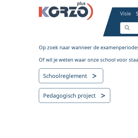
Skip to main content
Main n
Visie
Op zoek naar wanneer de examenperiodes val
Of wil je weten waar onze school voor sta
Schoolreglement
Pedagogisch project